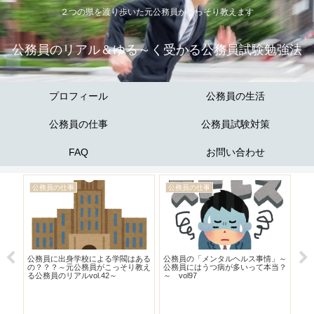
２つの県を渡り歩いた元公務員がこっそり教えます
公務員のリアル＆ゆる～く受かる公務員試験勉強法
プロフィール
公務員の生活
公務員の仕事
公務員試験対策
FAQ
お問い合わせ
公務員の仕事
公務員の仕事
公
公務員に出身学校による学閥はある
公務員の「メンタルヘルス事情」～
働
の？？？～元公務員がこっそり教え
公務員にはうつ病が多いって本当？
合
る公務員のリアルvol.42～
～ vol97
編 
そり
。」