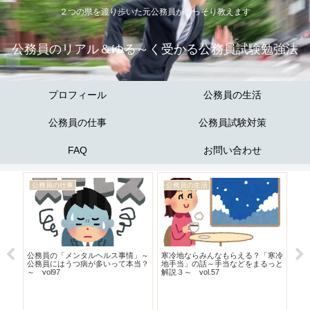
２つの県を渡り歩いた元公務員がこっそり教えます
公務員のリアル＆ゆる～く受かる公務員試験勉強法
プロフィール
公務員の生活
公務員の仕事
公務員試験対策
FAQ
お問い合わせ
公務員の仕事
公務員の生活
公
方」
公務員の「メンタルヘルス事情」～
寒冷地ならみんなもらえる？「寒冷
てる
公務員にはうつ病が多いって本当？
地手当」の話～手当などをまるっと
「
～ vol97
解説３～ vol.57
った