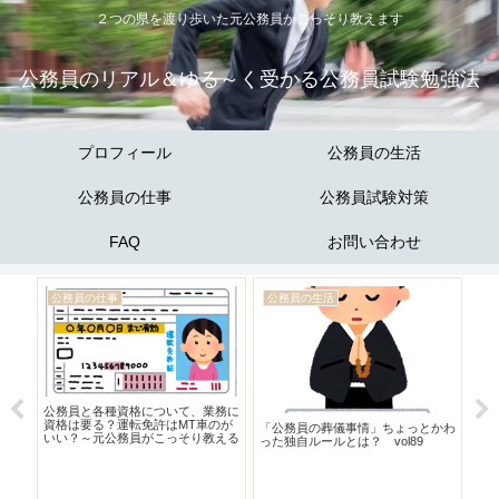
２つの県を渡り歩いた元公務員がこっそり教えます
公務員のリアル＆ゆる～く受かる公務員試験勉強法
プロフィール
公務員の生活
公務員の仕事
公務員試験対策
FAQ
お問い合わせ
公務員の仕事
公務員の生活
公
4
公務員と各種資格について、業務に
県
資格は要る？運転免許はMT車のが
で
「公務員の葬儀事情」ちょっとかわ
いい？～元公務員がこっそり教える
う話
った独自ルールとは？ vol89
公務員のリアルvol.38～