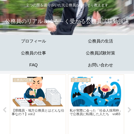
２つの県を渡り歩いた元公務員がこっそり教えます
公務員のリアル＆ゆる～く受かる公務員試験勉強法
プロフィール
公務員の生活
公務員の仕事
公務員試験対策
FAQ
お問い合わせ
公務員の仕事
公務員の仕事
公
って
【県職員・地方公務員とはどんな仕
私が実際に会った「社会人採用枠」
地
験談
事なの？】vol.2
で公務員に転職した人たち vol83
の
紹介
詳し