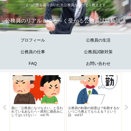
２つの県を渡り歩いた元公務員がこっそり教えます
公務員のリアル＆ゆる～く受かる公務員試験勉強法
プロフィール
公務員の生活
公務員の仕事
公務員試験対策
FAQ
お問い合わせ
公務員試験対策
公務員の生活
公
ある
親に「公務員になりなさい」と言わ
公務員の転勤の頻度は？転勤するか
【
教え
れているあなたへ～絶対に鵜呑みに
いつごろ教えてもらえる？という
事な
してはいけない～ vol.75
話 vol.57